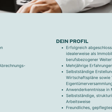
DEIN PROFIL
en
Erfolgreich abgeschlos
idealerweise als Immob
berufsbezogener Weiter
, Abrechnungs-
Mehrjährige Erfahrunge
Selbstständige Erstell
Wirtschaftspläne sowie
Eigentümerversammlun
Anwenderkenntnisse in
Selbstständige, struktu
Arbeitsweise
Freundliches, gepflegte