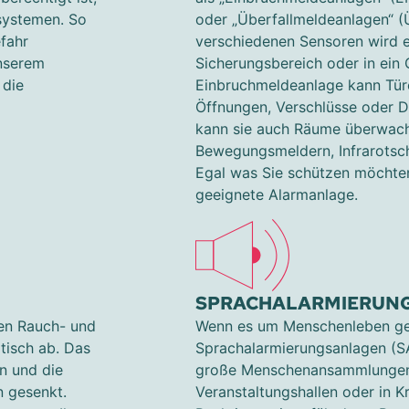
systemen. So
oder „Überfallmeldeanlagen“ (
fahr
verschiedenen Sensoren wird ei
unserem
Sicherungsbereich oder in ein
 die
Einbruchmeldeanlage kann Tür
Öffnungen, Verschlüsse oder D
kann sie auch Räume überwac
Bewegungsmeldern, Infrarotsc
Egal was Sie schützen möchten
geeignete Alarmanlage.
SPRACHALARMIERUN
ten Rauch- und
Wenn es um Menschenleben geh
isch ab. Das
Sprachalarmierungsanlagen (SA
n und die
große Menschenansammlungen,
n gesenkt.
Veranstaltungshallen oder in K