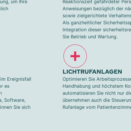
ung, um Ihre
Reaktionszeit gefährdeter Per
lich
Anweisungen bezüglich der nä
sowie zielgerichtete Verhalte
Als ganzheitlicher Sicherheitss
Integration dieser sicherheits
Sie Betrieb und Wartung.
LICHTRUFANLAGEN
m Ereignisfall
Optimieren Sie Arbeitsprozesse
or es
Handhabung und höchstem Komf
n
automatisieren Sie nicht nur d
, Software,
übernehmen auch die Steuerung
önnen Sie sich
Rufanlage vom Patientenzimme