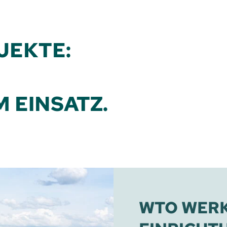
OJEKTE:
 EINSATZ.
WTO WER